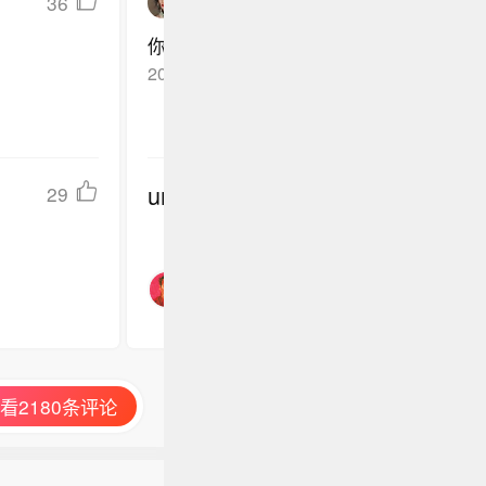
36
海德薇来信ing
你们信嘛
2026-04-11
河北秦皇岛
回复TA
undefined
29
看2180条评论