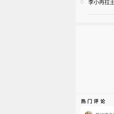
李小冉拉
热门评论