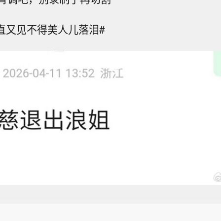
耿直又见不得美人儿落泪#