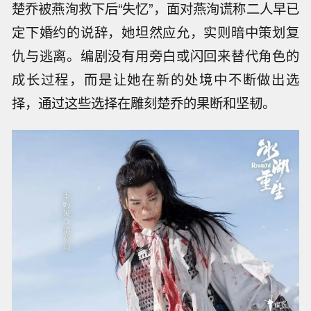
楚乔被燕洵救下后“失忆”，面对燕洵谎称二人早已
定下婚约的说辞，她坦然应允，实则暗中策划复
仇与逃离。编剧没有用旁白或闪回来替代角色的
成长过程，而是让她在新的处境中不断做出选
择，通过这些选择在雕刻楚乔的果断和坚韧。