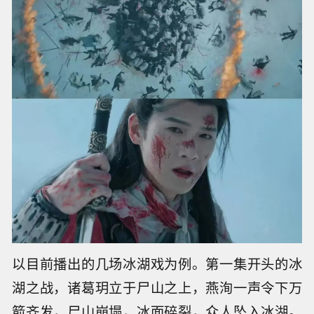
以目前播出的几场冰湖戏为例。第一集开头的冰
湖之战，诸葛玥立于尸山之上，燕洵一声令下万
箭齐发，尸山崩塌，冰面碎裂，众人坠入冰湖。