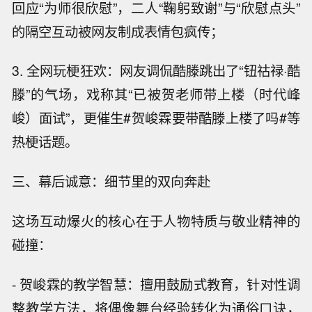
回应“为师很欣慰”，二人“鞠躬致谢”与“欣慰点头”
的隔空互动被网友制成表情包疯传；
3. 全网玩梗狂欢：网友调侃酷滕跳出了“钮祜禄·酷
滕”的气场，戏称其“已被贺老师带上楼（时代峰
峻）面试”，更催生#贺峻霖要带酷滕上楼了吗#等
热梗话题。
三、幕后诚意：细节里的双向奔赴
这场互动爆火的核心在于人物特质与敬业精神的
碰撞：
- 贺峻霖的教学智慧：擅用鼓励式教育，针对性调
整教学方法，将偶像舞台经验转化为通俗口诀，