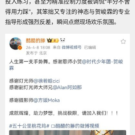
投入练习，甚至为精准控制力度被调侃“半分不舍
得用力踩”，其笨拙又专注的神态与贺峻霖的专业
指导形成强烈反差，瞬间点燃现场欢乐氛围。