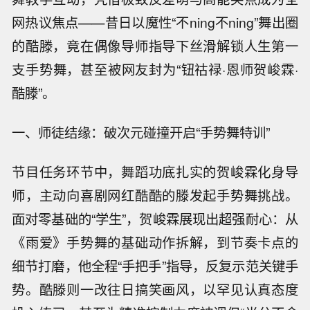
网热议焦点——昔日以魔性“不ning不ning”舞出圈
的酷滕，竟在偶像导师指导下丝滑解锁人生第一
支手势舞，甚至被网友封为“钮祜禄·恩师贺峻霖·
酷滕”。
一、师徒结缘：破次元碰撞开启“手势舞特训”
节目任务环节中，舞蹈功底扎实的贺峻霖化身导
师，主动向喜剧网红酷酷的滕发起手势舞挑战。
面对零基础的“学生”，贺峻霖展现出超强耐心：从
《雨爱》手势舞的基础动作拆解，到节奏卡点的
细节打磨，他全程“手把手”指导，反复示范关键手
势。酷滕则一改往日搞笑画风，以罕见认真态度