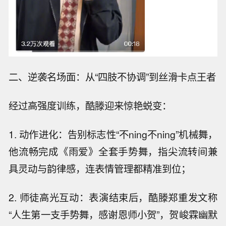
二、逆袭名场面：从“四肢不协调”到丝滑卡点王者
经过高强度训练，酷滕迎来惊艳蜕变：
1. 动作进化：告别标志性“不ning不ning”机械舞，
他流畅完成《雨爱》全套手势舞，指尖流转间兼
具灵动与韵律感，连表情管理都精准到位；
2. 师徒高光互动：表演结束后，酷滕郑重发文称
“人生第一支手势舞，感谢恩师小贺”，贺峻霖幽默