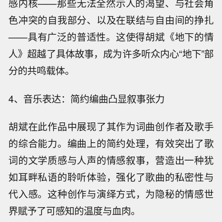
感内核——那些无法全然示人的渴望、与社会角
色冲突的自我部分、以及在联结与自由间的挣扎
——具有广泛的普适性。这使得胡斌《地下的情
人》超越了具体故事，成为许多听众内心“地下”部
分的共鸣载体。
4、音乐表达：简约编曲凸显叙事张力
胡斌在此作品中展现了其作为词曲创作者及歌手
的综合能力。编曲上的简约处理，有效突出了歌
词的文学质感与人声的情感叙事，营造出一种犹
如耳畔私语的聆听体验，强化了歌曲的私密性与
代入感。这种创作与演绎方式，为隐秘的情感世
界赋予了可感知的温度与血肉。