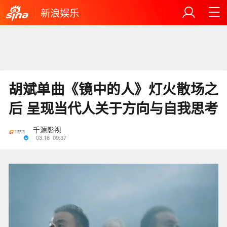
新浪娱乐
胡斌单曲《镜中的人》灯火散场之
后 呈现当代人关于方向与自我思考
千源影视
03.16
09:37