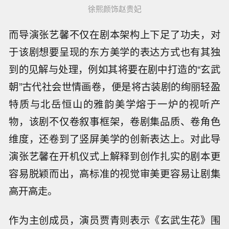
徐熙颜饰赵贵妃
而导演张艺馨不仅在剧本架构上下足了功夫，对
于该剧想要呈现的东方美学的表达方式也有其独
到的见解与处理，例如其将要在剧中打造的“玄武
朝”古代社会世情画卷，便是将古装剧的绚丽轻盈
特质与北岳恒山的雅韵美学熔于一炉的视听产
物，该剧不仅卷叙事框架，卷剧集品质、卷角色
维度，还卷到了竖屏美学的创新表达上。对此导
演张艺馨在开机仪式上解释到创作扎实的剧本更
容易脱颖而出，高标准的视觉审美更容易让剧集
高开高走。
作为主创成员，演员贾青则表示《玄武生花》围