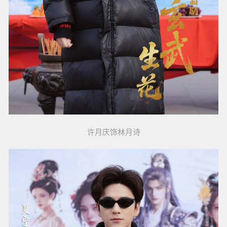
许月庆饰林月诗