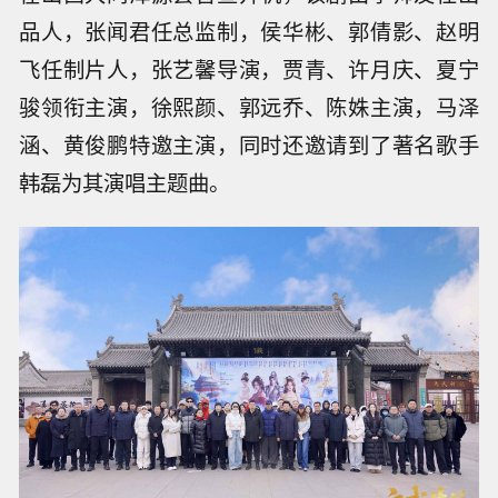
品人，张闻君任总监制，侯华彬、郭倩影、赵明
飞任制片人，张艺馨导演，贾青、许月庆、夏宁
骏领衔主演，徐熙颜、郭远乔、陈姝主演，马泽
涵、黄俊鹏特邀主演，同时还邀请到了著名歌手
韩磊为其演唱主题曲。