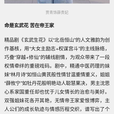
贾青饰薛贵妃
命是玄武花 苦在帝王家
精品剧《玄武生花》以“北岳恒山”的人文雅韵为创
作基核，用“大女主励志+权谋宫斗”的主线脉络，
巧叠“穿越+修仙”的辅线剧情，为观众带来了一段
权情牵绊的重磅戏码。剧中，精通中医药理的妹
妹“林月诗”如恒山黄芪般性情甘温重情重义，姐姐
“薛攸宁”如牡丹花般明艳动人聪慧果决，男主沈思
心系家国重任却也忧于儿女情长的治愈与美好。
双强姐妹花各开其艳，无情帝王家爱恨博弈，主
人公们的成长轨迹与情感历程交织，谱写出了个