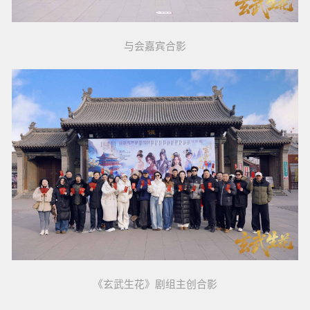
与会嘉宾合影
《玄武生花》剧组主创合影