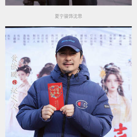
夏宁骏饰沈思