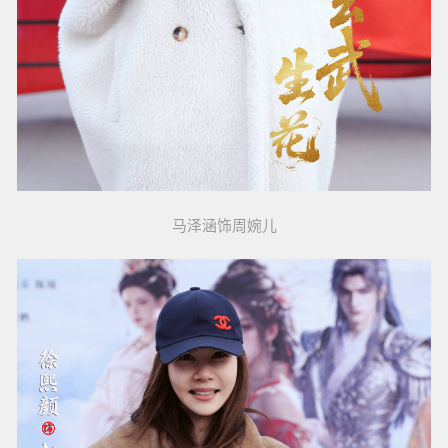
马泽涵饰周婉儿