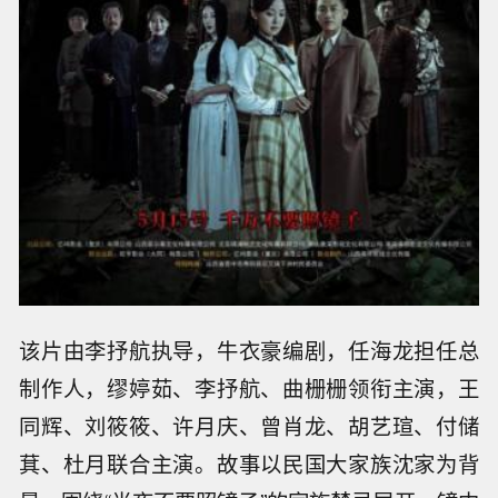
该片由李抒航执导，牛衣豪编剧，任海龙担任总
制作人，缪婷茹、李抒航、曲栅栅领衔主演，王
同辉、刘筱筱、许月庆、曾肖龙、胡艺瑄、付储
萁、杜月联合主演。故事以民国大家族沈家为背