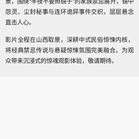
景，围绕“半夜不要照镜子”的家族禁忌展开，镜中
怨灵、尘封秘事与连环诡异事件交织，层层悬念
直击人心。
影片全程在山西取景，深耕中式民俗惊悚内核，
将经典禁忌传说与悬疑惊悚氛围完美融合，为观
众带来沉浸式的惊魂观影体验，敬请期待。