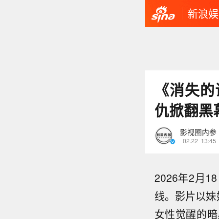
新浪娱
《消失的
仇掀翻黑
影视圈内参
02.22
13:45
2026年2
线。影片以妹
女性觉醒的暗