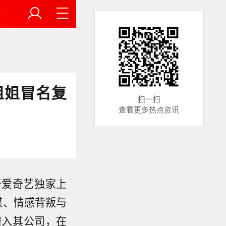
姐姐冒名复
扫一扫
查看更多热点资讯
于爱奇艺独家上
谋、情感背叛与
潜入其公司，在