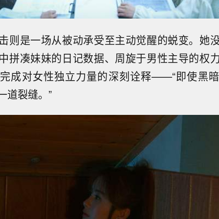
击则是一场从被动承受至主动觉醒的蜕变。她
中拼凑妹妹的日记数据、周旋于男性主导的权
完成对女性独立力量的深刻诠释——“即使黑
一道裂缝。”