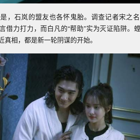
的是，石岚的盟友也各怀鬼胎。调查记者宋之名
言借力打力，而白凡的“帮助”实为灭证陷阱。
近真相，都是新一轮阴谋的开始。