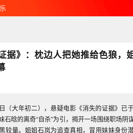
乐
证据》：枕边人把她推给色狼，
幕
月18日（大年初二），悬疑电影《消失的证据》已
妹石晗的离奇“自杀”为引，揭开一场围绕职场阴
黑较量。姐姐石岚为追查真相，冒用妹妹身份