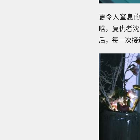
更令人窒息
晗，复仇者沈
后，每一次接