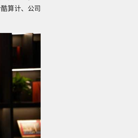
冷酷算计、公司