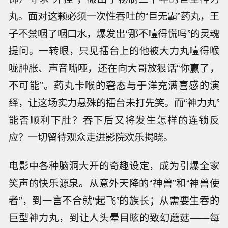
丸。面对这颗必须一次性吞吐的“巨无霸”药丸，王
子不禁咽了咽口水，爆发出“那不噎得慌吗”的灵魂
提问。一转眼，只见擂台上的他被大力丸噎得喉
咙肿胀、声音嘶哑，还在向大哥放狠话“你赢了，
不可能”。药丸卡喉的窘态与于洋充满喜感的演
绎，让这场实力悬殊的擂台未打先笑。而“神力丸”
能否顺利下肚？吞下后又将发生怎样的连锁反
应？一切留待观众走进影院欢乐揭晓。
电影中各种脑洞大开的奇趣设定，成为引爆全家
笑声的快乐源泉。从意外天降的“神兽”和“神兽使
者”，到一言不合就“起飞”的族长；从需要生吞的
巨型神力丸，到让人头晕目眩的致幻蘑菇——每