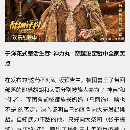
于洋花式整活生吞“神力丸” 奇趣设定戳中全家笑
点
在发布的“这药不对劲”版预告中，被图鲁王子带回
部落的熊猫胡胡和大哥分别被族人奉为了“神兽”和
“使者”，而图鲁却惨遭族长妈妈（马丽
饰）“啥也
不是”的否定，决心证明自己的图鲁向大哥发起挑
战。自知武力不敌的他，只好向大祭司（张子栋
饰）寻求“外挂”，搬出了秘制三十年的巨型神力