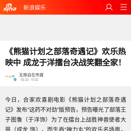
新浪娱乐
《熊猫计划之部落奇遇记》欢乐热
映中 成龙于洋擂台决战笑翻全家！
无限自在传媒
02.22
10:22
今日，合家欢喜剧电影《熊猫计划之部落奇遇
记》发布“这药不对劲”版预告，预告曝光了部落王
子图鲁（于洋
饰）为了在擂台上战胜神兽使者大
哥（成龙 饰），而生吞“神力丸”的欢乐名场面，