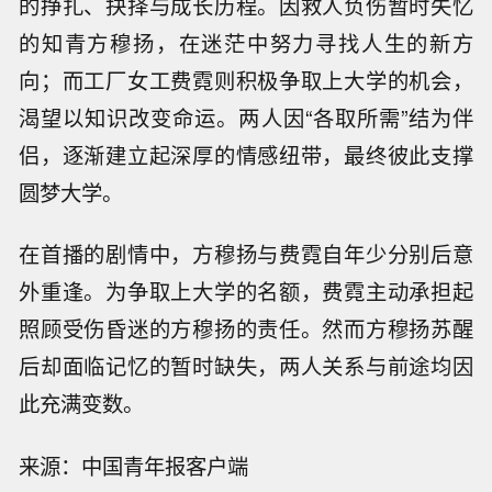
的挣扎、抉择与成长历程。因救人负伤暂时失忆
的知青方穆扬，在迷茫中努力寻找人生的新方
向；而工厂女工费霓则积极争取上大学的机会，
渴望以知识改变命运。两人因“各取所需”结为伴
侣，逐渐建立起深厚的情感纽带，最终彼此支撑
圆梦大学。
在首播的剧情中，方穆扬与费霓自年少分别后意
外重逢。为争取上大学的名额，费霓主动承担起
照顾受伤昏迷的方穆扬的责任。然而方穆扬苏醒
后却面临记忆的暂时缺失，两人关系与前途均因
此充满变数。
来源：中国青年报客户端