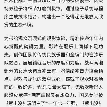
技术挑战。主创以超过三百万的植被覆盖、亿级
特效粒子将细节打磨到极致，通过粒子系统与程
序生成技术结合，构建出一个经得起无限放大欣
赏的生态环境。
为带给观众沉浸式的观影体验，精准传递年年内
心觉醒的磅礴力量，影片在配乐上同样下足功
夫。创作团队将传统民族乐器和全编制的管弦乐
队融合，层层铺就音乐的厚度和力度，战斗高潮
部分的女声长调直冲云霄，将情绪冲击力拉至顶
点。视效与配乐的双重匠心，铸就了观众对名场
面的一致好评：“配乐质量太高了，无数次听得人
起鸡皮疙瘩”“画面震撼又有想象力，国风美学被
《熊出没》玩明白了”“一年比一年强，《熊出没》