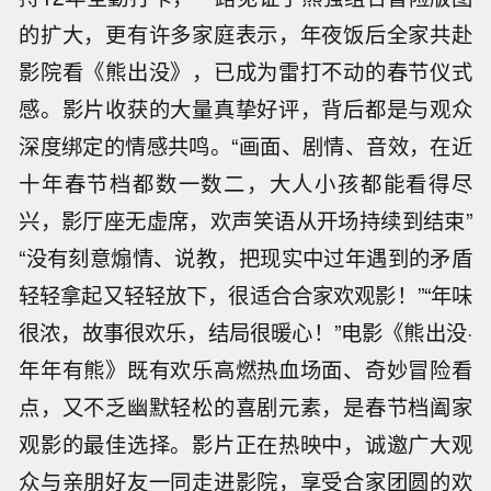
的扩大，更有许多家庭表示，年夜饭后全家共赴
影院看《熊出没》，已成为雷打不动的春节仪式
感。影片收获的大量真挚好评，背后都是与观众
深度绑定的情感共鸣。“画面、剧情、音效，在近
十年春节档都数一数二，大人小孩都能看得尽
兴，影厅座无虚席，欢声笑语从开场持续到结束”
“没有刻意煽情、说教，把现实中过年遇到的矛盾
轻轻拿起又轻轻放下，很适合合家欢观影！”“年味
很浓，故事很欢乐，结局很暖心！”电影《熊出没·
年年有熊》既有欢乐高燃热血场面、奇妙冒险看
点，又不乏幽默轻松的喜剧元素，是春节档阖家
观影的最佳选择。影片正在热映中，诚邀广大观
众与亲朋好友一同走进影院，享受合家团圆的欢