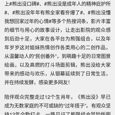
上#熊出没口碑#、#熊出没是成年人的精神庇护所
#、#熊出没年年有熊全家看夯爆了#、#熊出没懂
我想回家过年的心情#等多个热搜词条，影片丰富
的细节与用心的故事设计，让走出影院的观众感
到后劲十足，大家在各平台为熊强组合，以及年
年岁岁这对姐妹热情创作各类用心的二创作品，
从温馨动人的“民创番外”，到萌趣十足的日常图景
绘画，以及高燃的打斗场面剪辑，熊出没给大家
带来的感动与欢乐，从银幕延续到了日常生活，
并在持续发酵，感染更多网友！
陪伴观众完整走过12个生肖年，《熊出没》早已
成为无数家庭的不可或缺的“过年搭子”。有观众坚
持12年全勤打卡，一路见证了熊强组合冒险版图