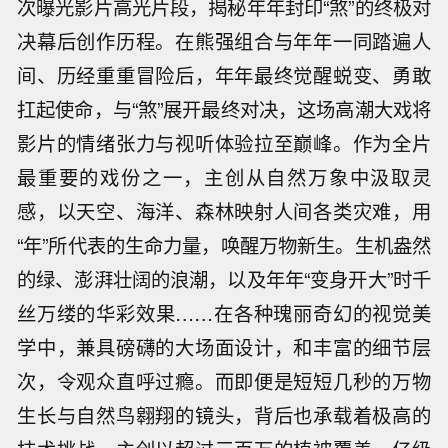
次曝光影片高光片段，揭秘年年封印“煞”的终极对
决幕后创作历程。在熊强组合与年年一同踏遍人
间、历经重重冒险后，年年最终觉醒蜕变、勇敢
扛起使命，与“煞”展开最终对决，这场高潮大戏将
影片的情绪张力与视听体验拉至巅峰。作为全片
最重要的戏份之一，主创从自然万象中汲取灵
感，以天空、海洋、森林映射人间各类灾难，用
“年”所代表的生命力量，唤醒万物新生。生机盎然
的绿、澎湃壮阔的浪潮，以及年年“变身开大”时千
丝万缕的华彩效果……在各种瑰丽奇幻的视觉美
学中，兼具磅礴的大场面设计，和丰富的细节层
次，令观众直呼过瘾。而即便是短短几秒的万物
生长与自然鸟翱翔的镜头，背后也承载着极高的