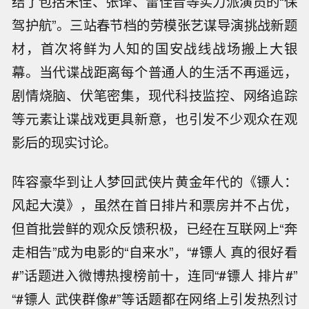
结了包括宋佳、张译、雷佳音等实力派演员的“保
驾护航”。三站春节档的劳模张艺谋导演挑战新题
材，首次将鲜为人知的国安战线战场搬上大银
幕。当代谍战距离每个普通人的生活不再遥远，
剧情烧脑、伏笔密集，现代科技监控、网络追踪
等元素让谍战戏更具新意，也引发不少观众在观
影后的现实讨论。
阵容豪华到让人梦回武侠片黄金年代的《镖人：
风起大漠》，虽然在首日排片和票房并不占优，
但首批尝鲜的观众反馈积极，已经在互联网上“奔
走相告”成为电影的“自来水”，“#镖人 真的很好看
#”话题进入微博热搜榜前十，连同“#镖人 排片#”
“#镖人 武侠群像#”等话题都在网络上引发热烈讨