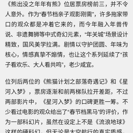
《熊出没之年年有熊》位居票房榜前三，并不令
人意外。作为“春节档亲子观影刚需”，许多拖家带
口的观众都是冲着它来的，而今年融入年兽传
说、非遗舞狮等中式奇幻元素，“年关城”场景设计
精致，国风美学拉满。剧情以守护团圆、年味为
核心，情感真挚不煽情，也让这个系列延续了“孩
子看欢乐、大人看共鸣”，老少咸宜。
位列后两位的《熊猫计划之部落奇遇记》和《星
河入梦》，票房逐渐和前两梯队拉开差距，不过
两部影片中，《星河入梦》的口碑更胜一筹。不
少看过电影的观众给出了“春节档黑马”的评价，作
为一部科幻片，虽然在设定上不是《流浪地球》
这样的硬科幻，但无论是太空航行的真实质感，