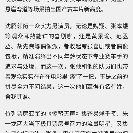
悬崖弯道等场景拍出国产赛车片新高度。
沈腾领衔一众实力男演员，无论是魏翔、张本煜
等观众耳熟能详的喜剧咖，还是黄景瑜、范丞
丞、胡先煦等偶像派，都收起夸张喜剧或者偶像
包袱，精准演绎出不同年龄状态下专业赛车手的
追求与处境。而这一次，张弛和他的队员们也带
着观众实实在在在电影里“爽”了一把，不是之前的
拼尽全力不问结果，这一次他们赢得有名有姓，
舍我其谁。
位列票房亚军的《惊蛰无声》集齐易烊千玺、朱
一龙两大当下极具票房号召力的流量明星，又集