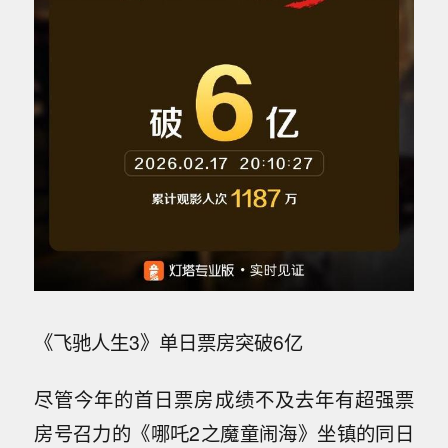
《飞驰人生3》单日票房突破6亿
尽管今年的首日票房成绩不及去年有超强票
房号召力的《哪吒2之魔童闹海》坐镇的同日