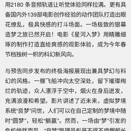
用2180 条音频轨道让听觉体验同样拉满。更有具
备国内外139部电影创作经验的动作团队打造出眼
花缭乱，极具快感的打斗场面。一场极致的银幕
造梦之旅已然开启！电影《星河入梦》用精雕细
琢的制作打造直给爽感的观影体验，成为今年春
节档独树一帜的科幻新风向。
与预告同步发布的终极海报展现出兼具梦幻与科
幻的风格。一艘飞船冲向太空深处，留下璀璨绚
烂的轨迹，众人漂浮于空中，烟火在身后迸发，
充满浪漫和希望。影片讲述了近未来，虚拟梦境
系统“良梦”问世，人们可以在自己定制的梦境中随
时“圆梦”，轻松“躺赢”。然而，一场由“梦”引发的
危机悄然而至，“良梦”管理员彪哥不得不唤醒舰长