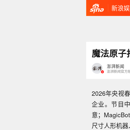
新浪娱
魔法原子
澎湃新闻
澎湃新闻官方
2026年央
企业。节目中，
意；Magic
尺寸人形机器