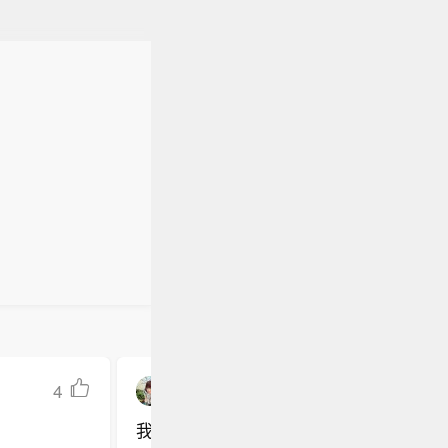
4
在城堡刷文章的螃蟹
我也感觉怎么这么多机器人啊今年