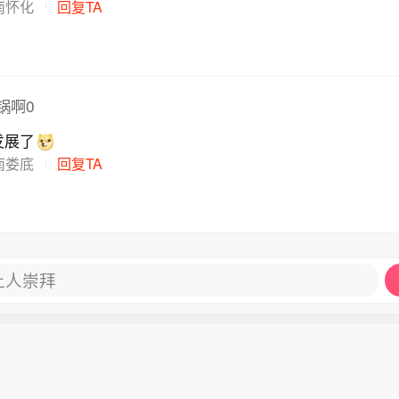
南怀化
回复TA
锅啊0
发展了
南娄底
回复TA
让人崇拜