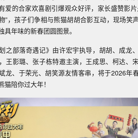
有爱的合家欢喜剧引爆观众好评，家长盛赞影片
物”，孩子们争相与熊猫胡胡合影互动，现场笑
独具年味的新春团圆图景。
划之部落奇遇记》由许宏宇执导，胡胡、成龙
，王影璐、张子栋特邀主演，王成思、柯达、
斌龙、于荣光、胡笑源友情客串，将于2026年
熊猫陪你过大年！