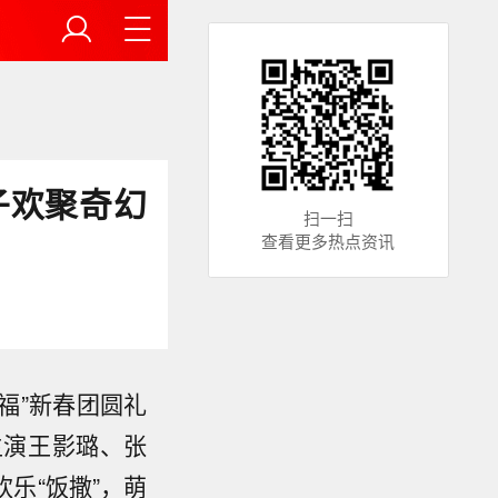
子欢聚奇幻
扫一扫
查看更多热点资讯
福”新春团圆礼
主演王影璐、张
乐“饭撒”，萌