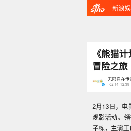
新浪娱
《熊猫计
冒险之旅
无限自在传
02.14
12:39
2月13日，
观影活动。领
子栋，主演王