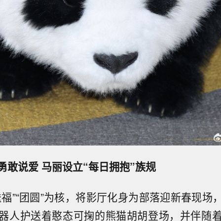
勇敢说爱 马丽设立“每日拥抱”族规
送福”“团圆”为核，将影厅化身为部落迎新春现场
器人护送着憨态可掬的熊猫胡胡登场，并伴随