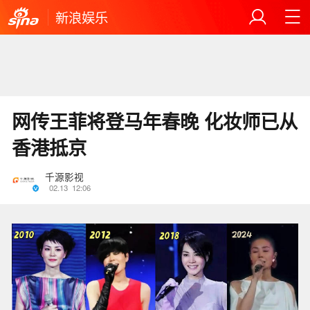
新浪娱乐
网传王菲将登马年春晚 化妆师已从
香港抵京
千源影视
02.13
12:06