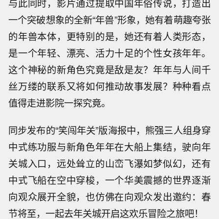
与此同时，影片通过提取中国年俗传说，打造出
一个突破想象的全新“年兽”形象，她有着萌趣夸张
的年兽本体，更特别的是，她还有着人类形态，
是一个年轻、漂亮、活力十足的个性女孩年年。
这个神秘的新角色究竟是敌是友？年年与人间千
丝万缕的联系又将如何推动故事发展？种种看点
值得走进影院一探究竟。
同步发布的“笑闯年关”版海报中，熊强三人组身穿
中式练功服与新角色年年在大船上集结，驶向年
关城入口，远处耸立的山峦飞瀑如梦似幻，还有
中式飞船在空中穿梭，一个华美震撼的世界逐渐
向观众展开全貌，也仿佛在向观众发出邀约：春
节将至，一起去年关城开启这欢乐冒险之旅吧！