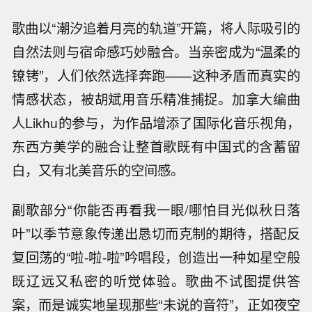
歌曲以“潮汐追着月亮的轨道”开篇，将人际吸引的
自然法则与宿命感巧妙融合。当亲密成为“温柔的
镣铐”，人们依然选择奔跑——这种矛盾而真实的
情感状态，被胡斌用音乐精准捕捉。加拿大编曲
人Likhu的参与，为作品增添了国际化音乐视角，
东西方美学的融合让整首歌既有中国式的含蓄留
白，又有北美音乐的空间感。
副歌部分“你能否再看我一眼/哪怕目光似秋日落
叶”以季节意象传递出恳切而克制的期待，搭配反
复回荡的“啦-啦-啦”吟唱段，创造出一种如星空般
既辽远又私密的听觉体验。歌曲不试图提供答
案，而是诚实地呈现那些“未说的音符”，正如夜空