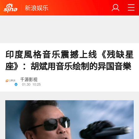
新浪娱乐
印度風格音乐震撼上线《残缺星
座》：胡斌用音乐绘制的异国音樂
千源影视
01.30
10:25