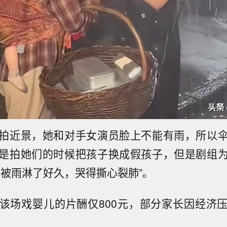
拍近景，她和对手女演员脸上不能有雨，所以
是拍她们的时候把孩子换成假孩子，但是剧组
子被雨淋了好久，哭得撕心裂肺”。
该场戏婴儿的片酬仅800元，部分家长因经济