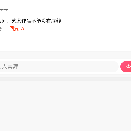
卡卡
短剧，艺术作品不能没有底线
海
回复TA
让人崇拜
查