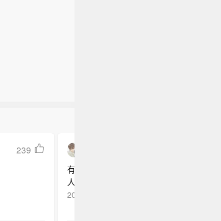
239
寒冬莫愁_Danny
有些古装剧里的枕头又高又硬，成年人枕
人真会这样睡觉吗
2026-01-19
广西
回复TA