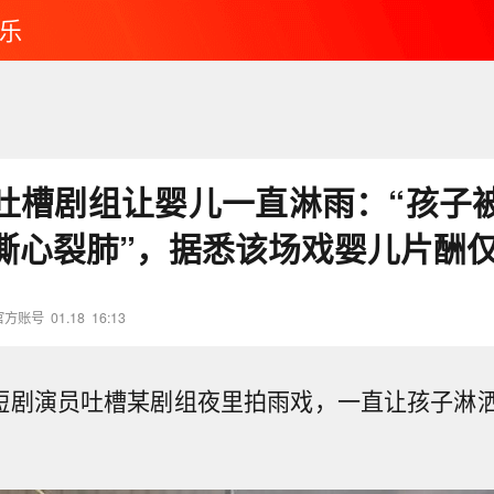
乐
吐槽剧组让婴儿一直淋雨：“孩子
撕心裂肺”，据悉该场戏婴儿片酬仅
官方账号
01.18
16:13
有短剧演员吐槽某剧组夜里拍雨戏，一直让孩子淋