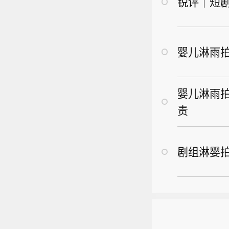
锐评｜短
婴儿淋雨
婴儿淋雨
责
剧组淋婴