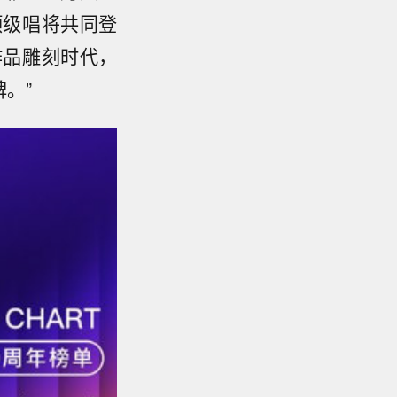
顶级唱将共同登
作品雕刻时代，
。”