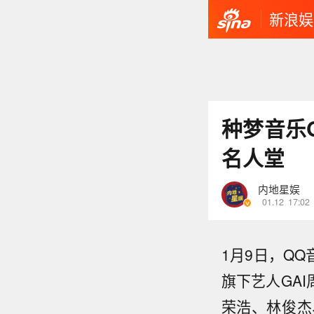
新浪娱
种梦音乐
名人堂
内地星娱
01.12
17:02
1月9日，QQ
旗下艺人GA
荣浩、林俊杰