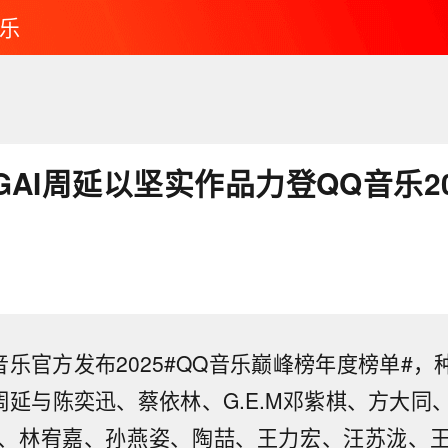
乐
GAI周延以坚实作品力登QQ音乐2
音乐官方发布2025#QQ音乐巅峰榜年度榜单#，种
I周延与陈奕迅、蔡依林、G.E.M邓紫棋、方大同
、林宥嘉、孙燕姿、陶喆、王力宏、汪苏泷、