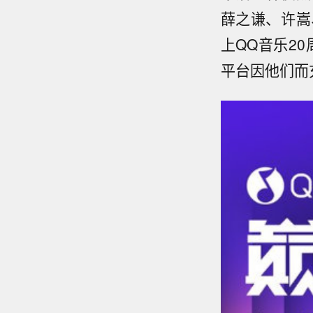
薛之谦、许嵩
上QQ音乐2
平台因他们而