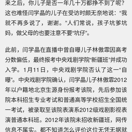
来之后，你儿子是否一年几十万都挣不到了呢？
这也难怪闫学晶的儿子在受访时颇无奈地说：“我
就不再多说了，谢谢。”人们常说，孩子坑爹坑
妈，做父母的也要注意不要“坑仔”。
此前，闫学晶在直播中曾自曝儿子林傲霏因高考
分数偏低，最终报考中央戏剧学院“新疆班”并成功
入学。1月11日，中央戏剧学院否认了这一“自
曝”。中央戏剧学院确认，闫学晶儿子林傲霏2012
年以户籍地北京生源身份报考该院，先后参加该
院本科招生专业考试和普通高等学校招生全国统
一考试，被录取至该院表演系2012级戏剧影视表
演普通本科班。2012年该院未招收新疆班，网传
信息不属实。都不知道怎么评价这位无凭无据就