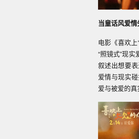
当童话风爱情
电影《喜欢上
“照镜式”现
叙述出想要表
爱情与现实碰
爱与被爱的真