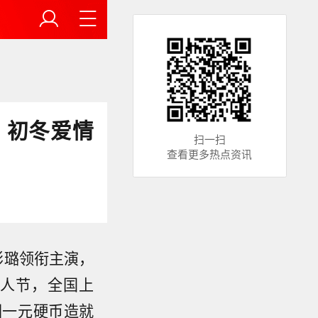
日 初冬爱情
扫一扫
查看更多热点资讯
影璐领衔主演，
情人节，全国上
因一元硬币造就