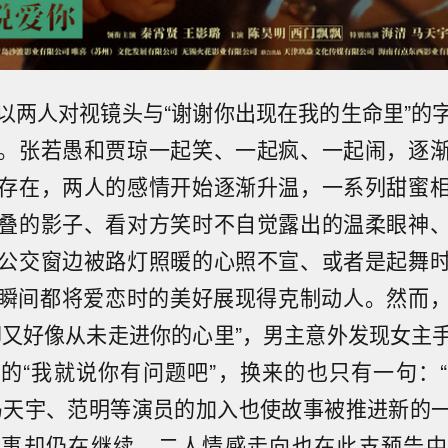
以两人对视镜头与“谢谢你出现在我的生命里”的
。张若愚和贾琼一起笑、一起疯、一起闹，逐
存在，两人的感情开始逐渐升温，一系列甜蜜
叠的影子、看对方笑时不自觉露出的温柔眼神
公交窗边被路灯照暖的心照不宣、或者是起舞
瞬间都将爱恋时的美好展现得克制动人。然而
却又好像从未走进你的心里”，男主意外发现女主
的“我就说你有问题吧”，换来的也只有一句：
马天宇、范明等演员的加入也使故事被推进新的
故事却仍在继续，二人情感走向也在此支预告中