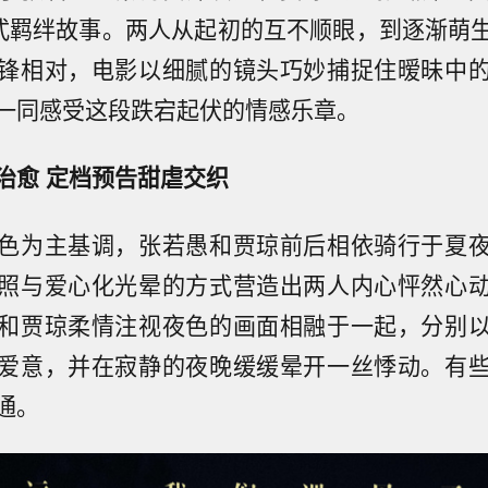
”式羁绊故事。两人从起初的互不顺眼，到逐渐萌
锋相对，电影以细腻的镜头巧妙捕捉住暧昧中
一同感受这段跌宕起伏的情感乐章。
治愈 定档预告甜虐交织
色为主基调，张若愚和贾琼前后相依骑行于夏
照与爱心化光晕的方式营造出两人内心怦然心
和贾琼柔情注视夜色的画面相融于一起，分别
爱意，并在寂静的夜晚缓缓晕开一丝悸动。有
通。