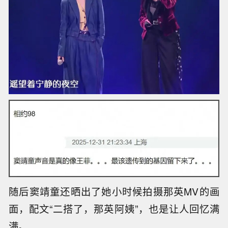
随后窦靖童还晒出了她小时候拍摄那英MV的画
面，配文“二搭了，那英阿姨”，也是让人回忆满
满。