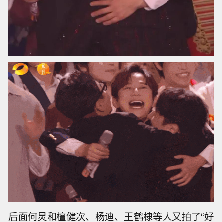
后面何炅和檀健次、杨迪、王鹤棣等人又拍了“好