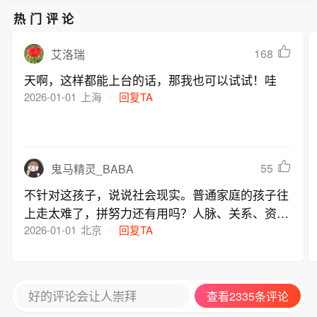
热门评论
168
艾洛瑞
天啊，这样都能上台的话，那我也可以试试！哇
2026-01-01
上海
回复TA
55
鬼马精灵_BABA
不针对这孩子，说说社会现实。普通家庭的孩子往
上走太难了，拼努力还有用吗？人脉、关系、资
源、机会。毛不易和小沈站一块儿，毛不易自己确
2026-01-01
北京
回复TA
实挺不容易的，但能有几个毛不易
好的评论会让人崇拜
查看2335条评论