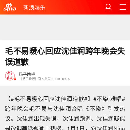
新浪娱乐
毛不易暖心回应沈佳润跨年晚会失
误道歉
扬子晚报
《扬子晚报》官方账号
01.01
09:55
【#毛不易暖心回应沈佳润道歉#】#不染 难唱#
跨年晚会毛不易与沈佳润合唱《不染》引发热
议。沈佳润出现失误，沈佳润跑调、沈佳润疑似
是改调等话题登上热搜。1月1日，@沈佳润Nina