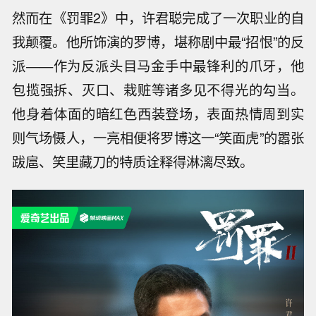
然而在《罚罪2》中，许君聪完成了一次职业的自
我颠覆。他所饰演的罗博，堪称剧
中最“招恨”的反
派——作为反派头目马金手中最锋利的爪牙，他
包揽强拆、灭口、栽赃等诸多见不得光的勾当。
他身着体面的暗红色西装登场，表面热情周到实
则气场慑人，一亮相便将罗博这一“笑面虎”的嚣张
跋扈、笑里藏刀的特质诠释得淋漓尽致。