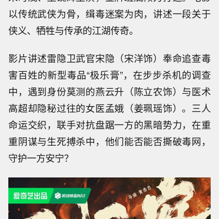
以传统武侠为骨，缉毒迷案为肉，讲述一段关于
侠义、牺牲与传承的江湖传奇。
影片讲述雷隐卫武官宋隐（宋洋饰）奉命追查毒
害百姓的新型毒品“极乐膏”，在步步杀机的调查
中，遇到身份莫测的燕云升（陈立农饰）与医术
高超却隐秘过往的女医孟娥（姜珮瑶饰）。三人
命运交织，联手对抗盘踞一方的黑暗势力，在重
重阴谋与生死搏杀中，他们能否能否撕破毒网，
守护一方安宁？