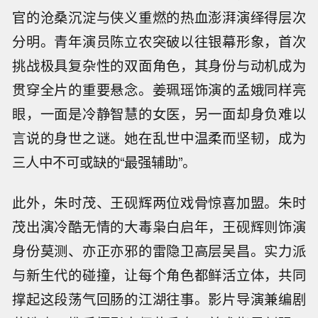
官的沧桑沉淀与侠义重燃的热血澎湃演绎得层次
分明。青年演员陈立农突破以往银幕形象，首次
挑战极具复杂性的双面角色，其身份与动机成为
贯穿全片的重要悬念。姜珮瑶饰演的孟娥同样亮
眼，一面是冷静智慧的女医，另一面却身负难以
言说的身世之谜。她在乱世中温柔而坚韧，成为
三人中不可或缺的“最强辅助”。
此外，朱时茂、王砚辉两位戏骨惊喜加盟。朱时
茂出演冷酷无情的大毒枭白启年，王砚辉则饰演
身份莫测、亦正亦邪的雷隐卫高层吴昌。实力派
与新生代的碰撞，让每个角色都鲜活立体，共同
撑起这段荡气回肠的江湖往事。影片导演兼编剧