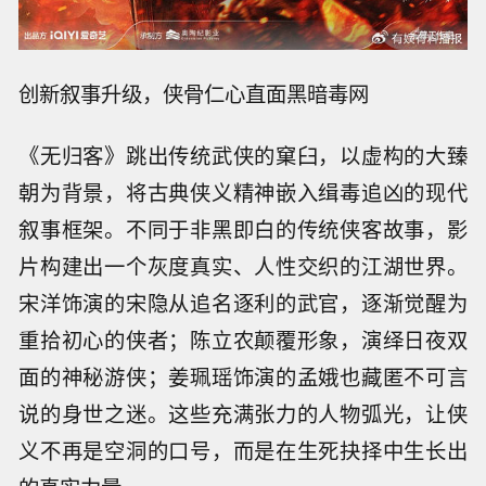
创新叙事升级，侠骨仁心直面黑暗毒网
《无归客》跳出传统武侠的窠臼，以虚构的大臻
朝为背景，将古典侠义精神嵌入缉毒追凶的现代
叙事框架。不同于非黑即白的传统侠客故事，影
片构建出一个灰度真实、人性交织的江湖世界。
宋洋饰演的宋隐从追名逐利的武官，逐渐觉醒为
重拾初心的侠者；陈立农颠覆形象，演绎日夜双
面的神秘游侠；姜珮瑶饰演的孟娥也藏匿不可言
说的身世之迷。这些充满张力的人物弧光，让侠
义不再是空洞的口号，而是在生死抉择中生长出