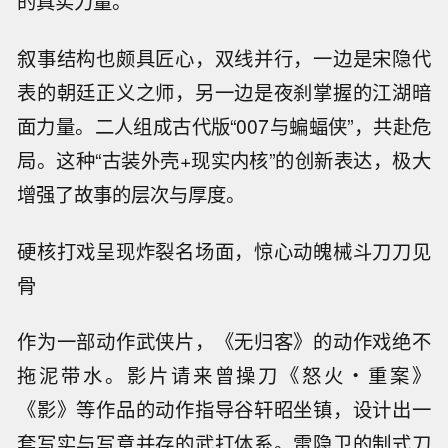
的真实力量。
叙事结构也颇具匠心，双线并行，一边是宋隐代
表的朝廷正义之师，另一边是夜刹掌握的江湖暗
面力量。二人组成古代版“007与蝙蝠侠”，共赴危
局。这种“古装外壳+现实内核”的创新表达，极大
增强了故事的层次与厚度。
硬核打戏呈现炸裂名场面，惊心动魄械斗刀刀见
骨
作为一部动作武侠片，《无归客》的动作戏绝不
拖泥带水。影片请来曾操刀《怒火・重案》
《影》等作品的动作指导谷轩昭坐镇，设计出一
套写实与写意并存的武打体系。雷隐卫的制式刀