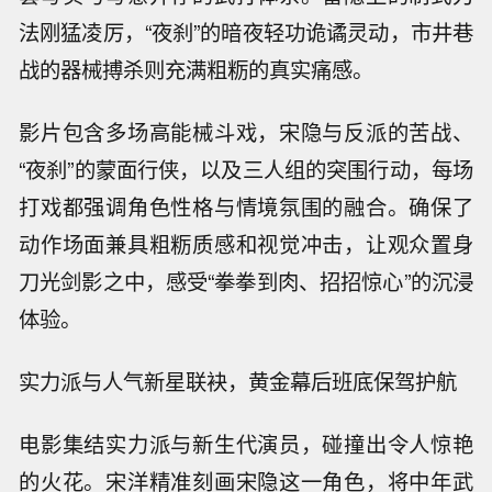
法刚猛凌厉，“夜刹”的暗夜轻功诡谲灵动，市井巷
战的器械搏杀则充满粗粝的真实痛感。
影片包含多场高能械斗戏，宋隐与反派的苦战、
“夜刹”的蒙面行侠，以及三人组的突围行动，每场
打戏都强调角色性格与情境氛围的融合。确保了
动作场面兼具粗粝质感和视觉冲击，让观众置身
刀光剑影之中，感受“拳拳到肉、招招惊心”的沉浸
体验。
实力派与人气新星联袂，黄金幕后班底保驾护航
电影集结实力派与新生代演员，碰撞出令人惊艳
的火花。宋洋精准刻画宋隐这一角色，将中年武