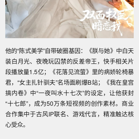
他的“陈式美学”自带破圈基因：《朕与她》中白天
装白月光、夜晚玩囚禁的反差帝王，快手相关片
段播放量1.5亿；《花落见流萤》里的病娇轮椅暴
君，“女主扎针驯夫”名场面刷爆B站；《我在皇宫
搞内卷》中“一夜叫水十七次”的设定，让他获封
“十七郎”，成为50万条短视频的创作素材。商业
合作集中于古风IP联名、游戏代言，精准触达核
心受众。