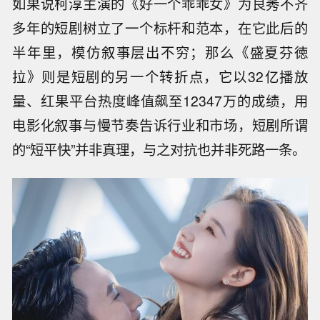
如果说柯淳主演的《好一个乖乖女》为良莠不齐
多年的短剧树立了一个标杆和范本，在它此后的
半年里，模仿叙事层出不穷；那么《盛夏芬徳
拉》则是短剧的另一个转折点，它以32亿播放
量、红果平台热度峰值飙至12347万的成绩，用
电影化叙事与慢节奏告诉行业和市场，短剧所谓
的“短平快”并非真理，与之对抗也并非死路一条。