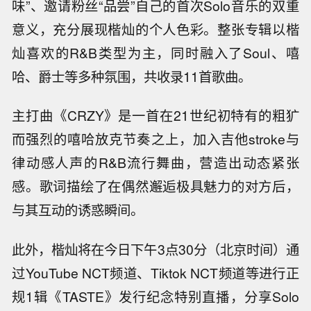
味”、邀请粉丝“品尝”自己的首次Solo音乐的双重
意义，充分展现楷灿的个人色彩。整张专辑以楷
灿喜欢的R&B类型为主，同时融入了Soul、嘻
哈、爵士等多种氛围，共收录11首歌曲。
主打曲《CRZY》是一首在21世纪初特有的粗犷
而强烈的嘻哈放克节奏之上，加入吉他stroke与
律动感人声的R&B流行舞曲，营造出动态紧张
感。歌词描绘了在偶然邂逅极具魅力的对方后，
与其互动的诱惑瞬间。
此外，楷灿将在今日下午3点30分（北京时间）通
过YouTube NCT频道、Tiktok NCT频道等进行正
规1辑《TASTE》发行纪念特别直播，分享Solo