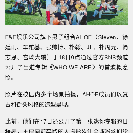
F&F娱乐公司旗下男子组合AHOF（Steven、徐
廷雨、车雄基、张帅博、朴翰、JL、朴周元、简
志恩、宫崎大辅）于18日0点通过官方SNS频道
公开了出道专辑《WHO WE ARE》的首波概念
照。
照片在校园内多个场景拍摄，AHOF成员们以复
古和街头风格的造型呈现。
此前，他们在17日还公开了第一张迷你专辑的日
程表，不停向前奔跑的人物形象让全球粉丝们纷