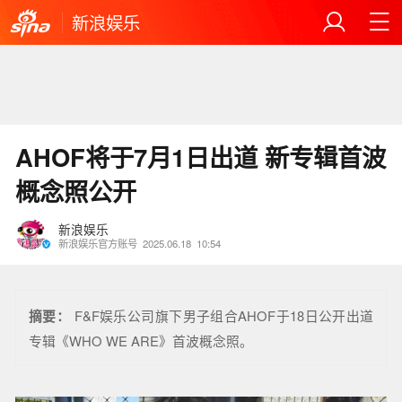
新浪娱乐
AHOF将于7月1日出道 新专辑首波
概念照公开
新浪娱乐
新浪娱乐官方账号
2025.06.18
10:54
摘要：
F&F娱乐公司旗下男子组合AHOF于18日公开出道
专辑《WHO WE ARE》首波概念照。