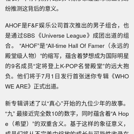
纷推测这背后的意义。
AHOF是F&F娱乐公司首次推出的男子组合，也
是通过SBS《Universe League》成团出道的组
合。 “AHOF”是“All-time Hall Of Famer（永远的
殿堂级人物）”的缩写，蕴含着梦想成为国际明星
的9名成员“定将登上K-POP名誉殿堂”的远大抱
负。他们将于7月1日发行首张迷你专辑《WHO
WE ARE》正式出道。
新专辑讲述了以“真心”开始的九位少年的故事。
“九” 最接近完全数10的数字，同时蕴含着“A Hop
e（希望）”的双重含义。基于这样的象征意义，
成员们将从不完美中绽放的成长与可能性收录在