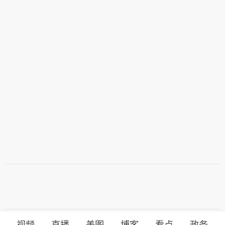
视频
直播
美图
博客
看点
政务